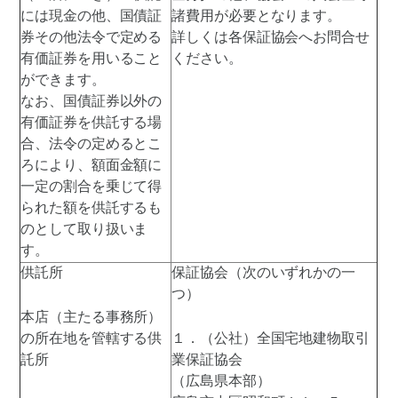
には現金の他、国債証
諸費用が必要となります。
券その他法令で定める
詳しくは各保証協会へお問合せ
有価証券を用いること
ください。
ができます。
なお、国債証券以外の
有価証券を供託する場
合、法令の定めるとこ
ろにより、額面金額に
一定の割合を乗じて得
られた額を供託するも
のとして取り扱いま
す。
供託所
保証協会（次のいずれかの一
つ）
本店（主たる事務所）
の所在地を管轄する供
１．（公社）全国宅地建物取引
託所
業保証協会
（広島県本部）