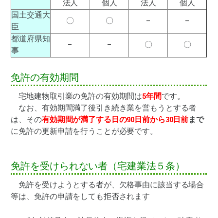
法人
個人
法人
個人
国土交通大
〇
〇
–
–
臣
都道府県知
–
–
〇
〇
事
免許の有効期間
宅地建物取引業の免許の有効期間は
5年間
です。
なお、有効期間満了後引き続き業を営もうとする者
は、その
有効期間が満了する日の90日前から30日前
まで
に免許の更新申請を行うことが必要です。
免許を受けられない者（宅建業法５条）
免許を受けようとする者が、欠格事由に該当する場合
等は、免許の申請をしても拒否されます