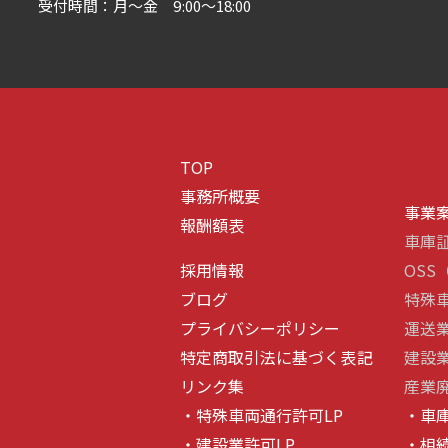
受付時間：月～金 9:00～18:00
TOP
事務所概要
事業
報酬額表
車庫
採用情報
OS
ブログ
特殊
プライバシーポリシー
運送
特定商取引法に基づく表記
建設
リンク集
産業
・特殊車両通行許可LP
・車
・建設業許可LP
・相続