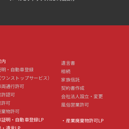
案内
遺言書
証明・自動車登録
相続
S（ワンストップサービス）
家族信託
車両通行許可
契約書作成
業許認可
会社法人設立・変更
業許可
風俗営業許可
廃棄物許可
庫証明・自動車登録LP
・産業廃棄物許可LP
・遺言LP