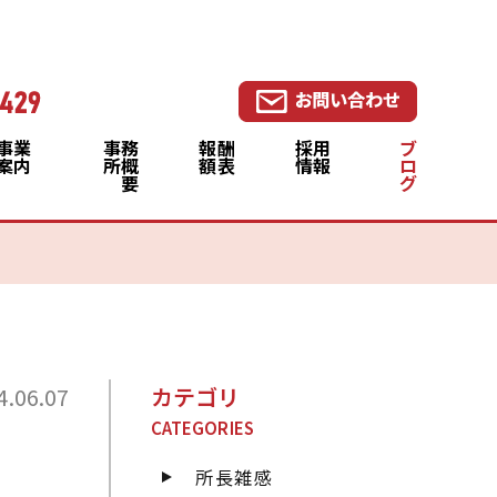
事業
事務
報酬
採用
ブ
案内
所概
額表
情報
ロ
要
グ
4.06.07
カテゴリ
CATEGORIES
所長雑感