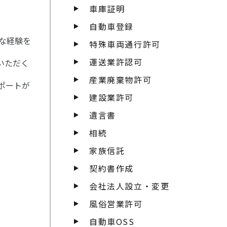
車庫証明
自動車登録
な経験を
特殊車両通行許可
運送業許認可
いただく
産業廃棄物許可
ポートが
建設業許可
遺言書
相続
家族信託
契約書作成
会社法人設立・変更
風俗営業許可
自動車OSS