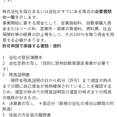
株式会社を設立あるいは会社がすでにある場合の
必要書類
の一覧
を示します。
事業開始に要する資金として、従業員給料、自動車購入資
金またはリース料、営業所・車庫の賃借料、燃料費、社会
保険料等の経費の計上等をして、その100％を賄う資金を用
意する必要があります。
許可申請で準備する書類・資料
1 会社の登記簿謄本
2 会社定款の写し（目的に貨物自動車運送事業が必要で
す）
3 残高証明書
預貯金残高証明の日から処分（許可）まで適宜の時点
までの間に自己資金が常時確保されていることを確認する
ため、適宜の時点での残高証明及び適宜の時点までの残高
の推移が分るもの。
4 決算書の写し ＊直近分（新規の会社の場合は期首の対
照表）
5 役員の方全員の履歴書