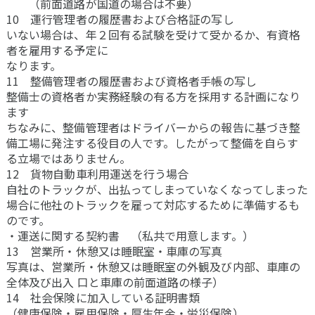
（前面道路が国道の場合は不要）
10 運行管理者の履歴書および合格証の写し
いない場合は、年２回有る試験を受けて受かるか、有資格
者を雇用する予定に
なります。
11 整備管理者の履歴書および資格者手帳の写し
整備士の資格者か実務経験の有る方を採用する計画になり
ます
ちなみに、整備管理者はドライバーからの報告に基づき整
備工場に発注する役目の人です。したがって整備を自らす
る立場ではありません。
12 貨物自動車利用運送を行う場合
自社のトラックが、出払ってしまっていなくなってしまった
場合に他社のトラックを雇って対応するために準備するも
のです。
・運送に関する契約書 （私共で用意します。）
13 営業所・休憩又は睡眠室・車庫の写真
写真は、営業所・休憩又は睡眠室の外観及び内部、車庫の
全体及び出入 口と車庫の前面道路の様子）
14 社会保険に加入している証明書類
（健康保険・雇用保険・厚生年金・労災保険）