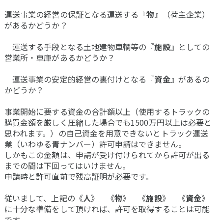
運送事業の経営の保証となる運送する『
物
』（荷主企業）
があるかどうか？
運送する手段となる土地建物車輌等の『
施設
』としての
営業所・車庫があるかどうか？
運送事業の安定的経営の裏付けとなる『
資金
』があるの
かどうか？
事業開始に要する資金の合計額以上（使用するトラックの
購買金額を厳しく圧縮した場合でも1500万円以上は必要と
思われます。）の自己資金を用意できないとトラック運送
業（いわゆる青ナンバー）許可申請はできません。
しかもこの金額は、申請が受け付けられてから許可が出る
までの間は下回ってはいけません。
申請時と許可直前で残高証明が必要です。
従いまして、上記の《
人
》 《
物
》 《
施設
》 《
資金
》
に十分な準備をして頂ければ、許可を取得することは可能
です。