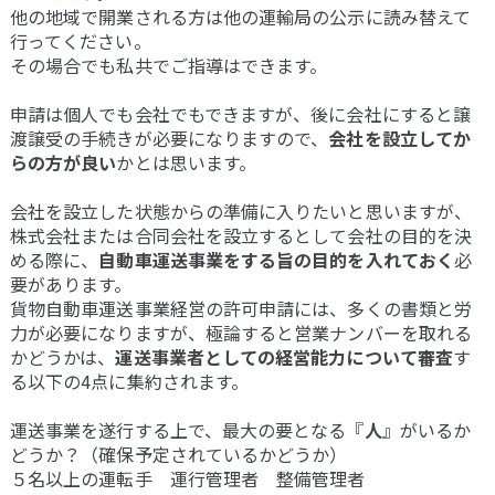
他の地域で開業される方は他の運輸局の公示に読み替えて
行ってください。
その場合でも私共でご指導はできます。
申請は個人でも会社でもできますが、後に会社にすると譲
渡譲受の手続きが必要になりますので、
会社を設立してか
らの方が良い
かとは思います。
会社を設立した状態からの準備に入りたいと思いますが、
株式会社または合同会社を設立するとして会社の目的を決
める際に、
自動車運送事業をする旨の目的を入れておく
必
要があります。
貨物自動車運送事業経営の許可申請には、多くの書類と労
力が必要になりますが、極論すると営業ナンバーを取れる
かどうかは、
運送事業者としての経営能力について審査
す
る以下の4点に集約されます。
運送事業を遂行する上で、最大の要となる『
人
』がいるか
どうか？（確保予定されているかどうか）
５名以上の運転手 運行管理者 整備管理者