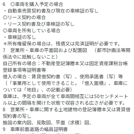
6 ◎車両を購入予定の場合
・自動車売買契約書及び現在の車検証の写し
◎リース契約の場合
・リース契約書及び車検証の写し
◎車両を所有している場合
・車検証の写し
＊所有権留保の場合は、残債又は完済証明が必要です。
7 営業所・車庫の平面図および配置図 （都市計画法等関
係法令に抵触しないこと）
自己所有の場合：不動産登記簿謄本又は固定資産課税台帳
登録事項等証明書等
借入の場合：賃貸借契約書（写）、使用承諾書（写）等
（「事業用として使用できること。「借入面積」、車庫に
ついては「地目」、の記載必要）
車庫は、予定の車両が全て車両間相互には50センチメート
ル以上の間隔を開けた状態で収容される広さが必要です。
8 営業所・車庫に関する土地建物の登記簿謄本又は賃貸借
契約書の写し
施設の案内図、見取図、平面（求積）図、
9 車庫前面道路の幅員証明書