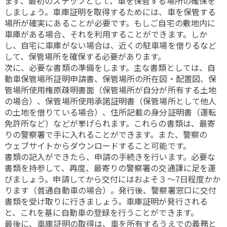
まず、最初のステップとして、車を保管する場所の確保を
しましょう。車庫証明を取得するためには、車を保管する
場所が確実にあることが必要です。もしご自宅の敷地内に
車庫がある場合、それを利用することができます。しか
し、自宅に車庫がない場合は、近くの駐車場を借りるなど
して、保管場所を確保する必要があります。
次に、必要な書類の準備をします。主な書類としては、自
動車保管場所証明申請書、保管場所の所在図・配置図、保
管場所使用権原疎明書面（保管場所が自分が所有する土地
の場合）、保管場所使用承諾証明書（保管場所として他人
の土地を借りている場合）、住所記載の身分証明書（運転
免許所など）などが挙げられます。これらの書類は、最寄
りの警察署で手に入れることができます。また、警察の
ウェブサイトからダウンロードすること可能です。
書類の記入ができたら、申請の手続きを行います。必要な
書類を持参して、再度、最寄りの警察署の交通課に足を運
びましょう。申請してから交付にはおよそ３～7日程度かか
ります（普通自動車の場合）。発行後、警察署窓口に交付
書類を受け取りに行きましょう。車庫証明が発行される
と、これを基に自動車の登録を行うことができます。
最後に、車庫証明の取得は、車を所有するうえでの義務と